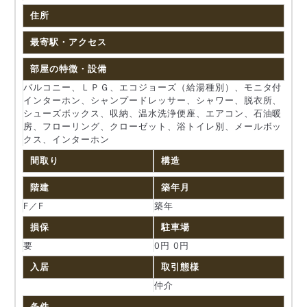
住所
最寄駅・アクセス
部屋の特徴・設備
バルコニー、ＬＰＧ、エコジョーズ（給湯種別）、モニタ付
インターホン、シャンプードレッサー、シャワー、脱衣所、
シューズボックス、収納、温水洗浄便座、エアコン、石油暖
房、フローリング、クローゼット、浴トイレ別、メールボッ
クス、インターホン
間取り
構造
階建
築年月
F／F
築年
損保
駐車場
要
0円 0円
入居
取引態様
仲介
条件