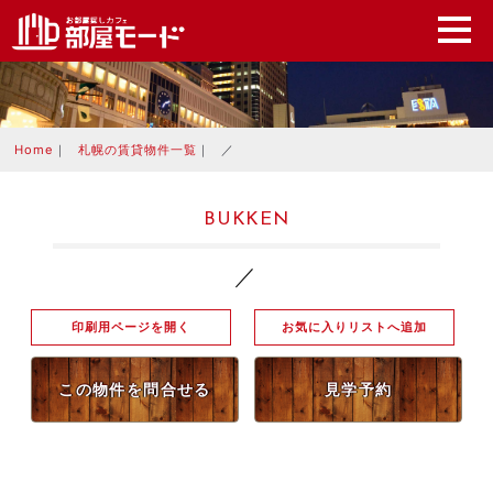
Home
｜
札幌の賃貸物件一覧
｜
／
BUKKEN
／
印刷用ページを開く
お気に入りリストへ追加
この物件を問合せる
見学予約