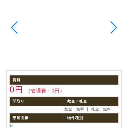
賃料
0円
（管理費：0円）
間取り
敷金／礼金
敷金：無料 ｜ 礼金：無料
部屋面積
物件種別
㎡