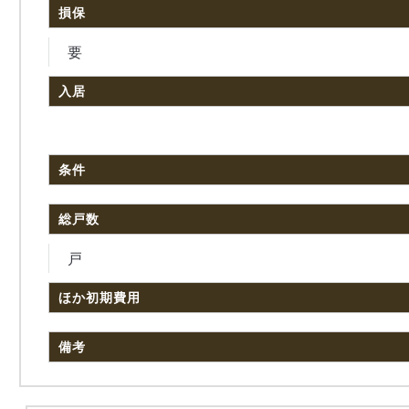
損保
要
入居
条件
総戸数
戸
ほか初期費用
備考