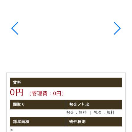
賃料
0円
（管理費：0円）
間取り
敷金／礼金
敷金：無料 ｜ 礼金：無料
部屋面積
物件種別
㎡