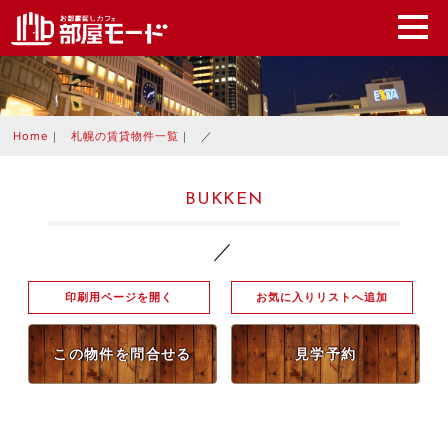
Home
｜
札幌の賃貸物件一覧
｜
／
BUKKEN
／
印刷用ページを開く
お気に入りリストへ追加
この物件を問合せる
見学予約