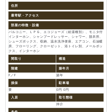
住所
最寄駅・アクセス
部屋の特徴・設備
バルコニー、ＬＰＧ、エコジョーズ（給湯種別）、モニタ付
インターホン、シャンプードレッサー、シャワー、脱衣所、
シューズボックス、収納、温水洗浄便座、エアコン、石油暖
房、フローリング、クローゼット、浴トイレ別、メールボッ
クス、インターホン
間取り
構造
階建
築年月
F／F
築年
損保
駐車場
要
0円 0円
入居
取引態様
仲介
条件