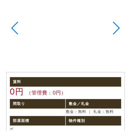
賃料
0円
（管理費：0円）
間取り
敷金／礼金
敷金：無料 ｜ 礼金：無料
部屋面積
物件種別
㎡