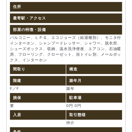
住所
最寄駅・アクセス
部屋の特徴・設備
バルコニー、ＬＰＧ、エコジョーズ（給湯種別）、モニタ付
インターホン、シャンプードレッサー、シャワー、脱衣所、
シューズボックス、収納、温水洗浄便座、エアコン、石油暖
房、フローリング、クローゼット、浴トイレ別、メールボッ
クス、インターホン
間取り
構造
階建
築年月
F／F
築年
損保
駐車場
要
0円 0円
入居
取引態様
仲介
条件