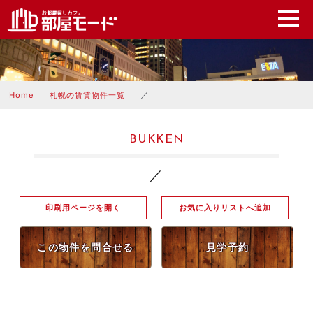
Home
｜
札幌の賃貸物件一覧
｜
／
BUKKEN
／
印刷用ページを開く
お気に入りリストへ追加
この物件を問合せる
見学予約